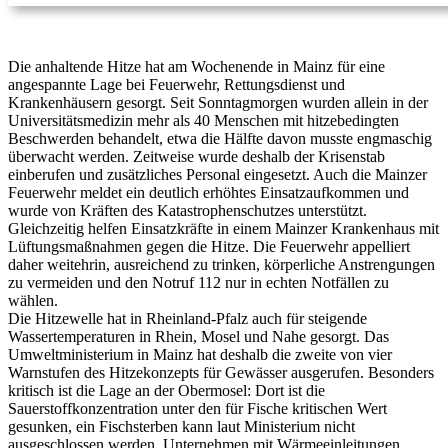
Die anhaltende Hitze hat am Wochenende in Mainz für eine
angespannte Lage bei Feuerwehr, Rettungsdienst und
Krankenhäusern gesorgt. Seit Sonntagmorgen wurden allein in der
Universitätsmedizin mehr als 40 Menschen mit hitzebedingten
Beschwerden behandelt, etwa die Hälfte davon musste engmaschig
überwacht werden. Zeitweise wurde deshalb der Krisenstab
einberufen und zusätzliches Personal eingesetzt. Auch die Mainzer
Feuerwehr meldet ein deutlich erhöhtes Einsatzaufkommen und
wurde von Kräften des Katastrophenschutzes unterstützt.
Gleichzeitig helfen Einsatzkräfte in einem Mainzer Krankenhaus mit
Lüftungsmaßnahmen gegen die Hitze. Die Feuerwehr appelliert
daher weitehrin, ausreichend zu trinken, körperliche Anstrengungen
zu vermeiden und den Notruf 112 nur in echten Notfällen zu
wählen.
Die Hitzewelle hat in Rheinland-Pfalz auch für steigende
Wassertemperaturen in Rhein, Mosel und Nahe gesorgt. Das
Umweltministerium in Mainz hat deshalb die zweite von vier
Warnstufen des Hitzekonzepts für Gewässer ausgerufen. Besonders
kritisch ist die Lage an der Obermosel: Dort ist die
Sauerstoffkonzentration unter den für Fische kritischen Wert
gesunken, ein Fischsterben kann laut Ministerium nicht
ausgeschlossen werden. Unternehmen mit Wärmeeinleitungen