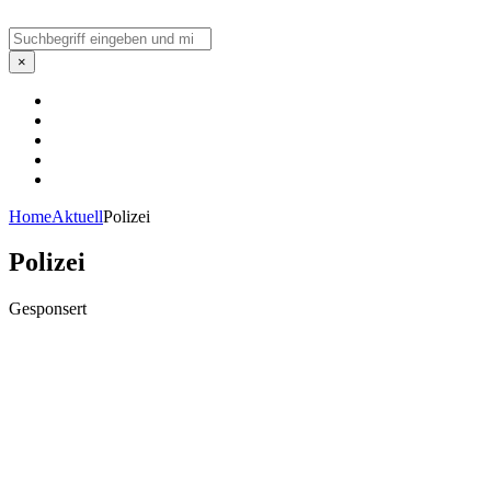
Suchen
×
Home
Aktuell
Polizei
Polizei
Gesponsert