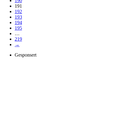
190
191
192
193
194
195
…
219
→
Gesponsert