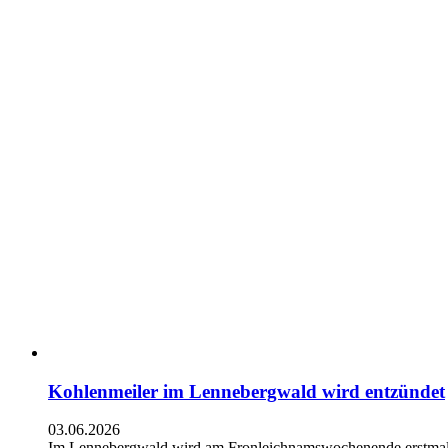
Kohlenmeiler im Lennebergwald wird entzündet
03.06.2026
Im Lennebergwald wird am Fronleichnamswochenende erstmals s