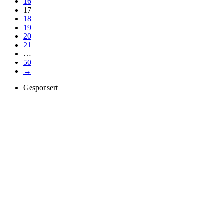
16
17
18
19
20
21
…
50
→
Gesponsert