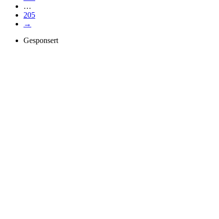
…
205
→
Gesponsert