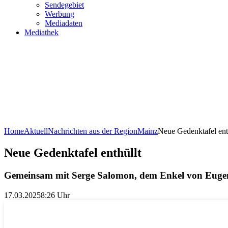
Sendegebiet
Werbung
Mediadaten
Mediathek
Home
Aktuell
Nachrichten aus der Region
Mainz
Neue Gedenktafel ent
Neue Gedenktafel enthüllt
Gemeinsam mit Serge Salomon, dem Enkel von Eugen 
17.03.2025
8:26 Uhr