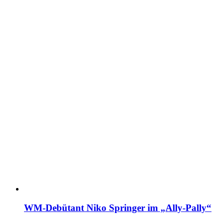
WM-Debütant Niko Springer im „Ally-Pally“