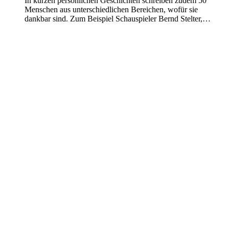
In kurzen persönlichen Geschichten schreiben zudem 50
Menschen aus unterschiedlichen Bereichen, wofür sie
dankbar sind. Zum Beispiel Schauspieler Bernd Stelter,…