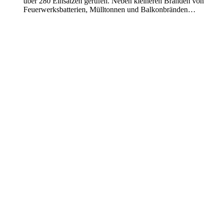
über 280 Einsätzen gerufen. Neben kleineren Bränden von
Feuerwerksbatterien, Mülltonnen und Balkonbränden…