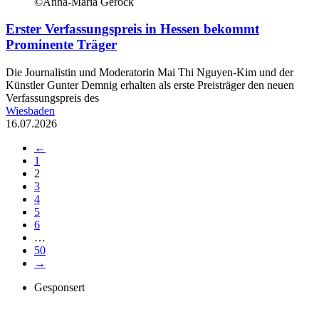
©Anna-Maria Gerock
Erster Verfassungspreis in Hessen bekommt
Prominente Träger
Die Journalistin und Moderatorin Mai Thi Nguyen-Kim und der
Künstler Gunter Demnig erhalten als erste Preisträger den neuen
Verfassungspreis des
Wiesbaden
16.07.2026
←
1
2
3
4
5
6
…
50
→
Gesponsert