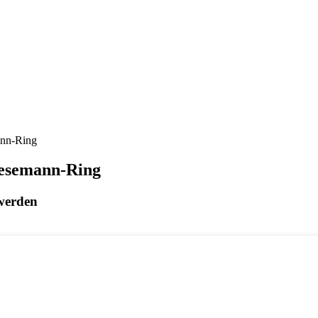
ann-Ring
resemann-Ring
 werden