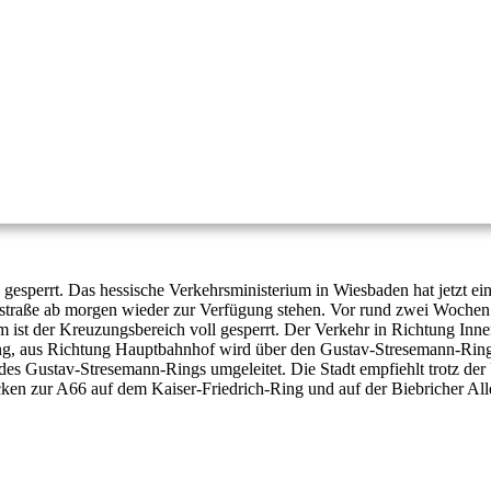
gesperrt. Das hessische Verkehrsministerium in Wiesbaden hat jetzt ei
rstraße ab morgen wieder zur Verfügung stehen. Vor rund zwei Woch
st der Kreuzungsbereich voll gesperrt. Der Verkehr in Richtung Innen
ng, aus Richtung Hauptbahnhof wird über den Gustav-Stresemann-Ring w
 des Gustav-Stresemann-Rings umgeleitet. Die Stadt empfiehlt trotz d
ecken zur A66 auf dem Kaiser-Friedrich-Ring und auf der Biebricher Al