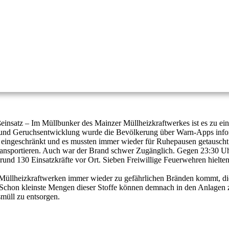
einsatz – Im Müllbunker des Mainzer Müllheizkraftwerkes ist es zu e
ch- und Geruchsentwicklung wurde die Bevölkerung über Warn-Apps in
k eingeschränkt und es mussten immer wieder für Ruhepausen getauscht
ransportieren. Auch war der Brand schwer Zugänglich. Gegen 23:30 Uh
rund 130 Einsatzkräfte vor Ort. Sieben Freiwillige Feuerwehren hielte
üllheizkraftwerken immer wieder zu gefährlichen Bränden kommt, die 
 Schon kleinste Mengen dieser Stoffe können demnach in den Anlagen 
müll zu entsorgen.