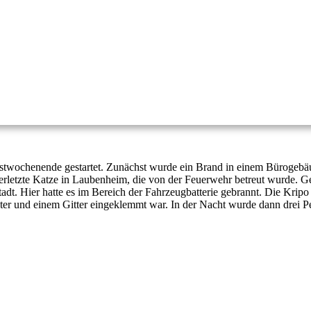
ngstwochenende gestartet. Zunächst wurde ein Brand in einem Bürogebä
rletzte Katze in Laubenheim, die von der Feuerwehr betreut wurde. Ge
adt. Hier hatte es im Bereich der Fahrzeugbatterie gebrannt. Die Kri
er und einem Gitter eingeklemmt war. In der Nacht wurde dann drei Pe